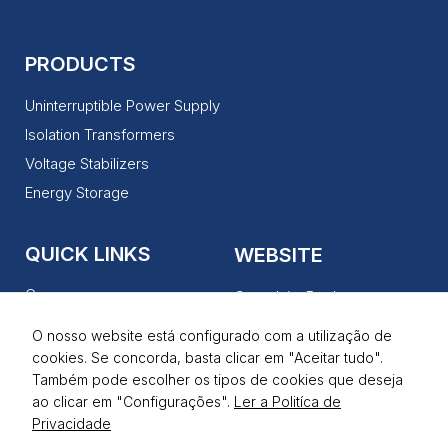
Ao compartilhar
os seus
interesses e
comportamento
PRODUCTS
ao visitar o
nosso site,
aumenta a
Uninterruptible Power Supply
chance de ver
Isolation Transformers
conteúdo e
ofertas
Voltage Stabilizers
personalizadas.
Energy Storage
QUICK LINKS
WEBSITE
Company
Complaint Books
Products
Privacy Policy
O nosso website está configurado com a utilização de
Our Services
cookies. Se concorda, basta clicar em "Aceitar tudo".
Terms of Use
Também pode escolher os tipos de cookies que deseja
News
ao clicar em "Configurações".
Ler a Politíca de
Contacts
Privacidade