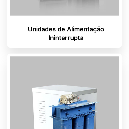
e estrutura do
site, com
base na forma
de utilização
do website.
Unidades de Alimentação
Ininterrupta
Experiência
Para que o
nosso site
funcione o
melhor
possível
durante a sua
visita. Se
recusar esses
cookies,
algumas
funcionalidades
desaparecerão
do site.
Marketing