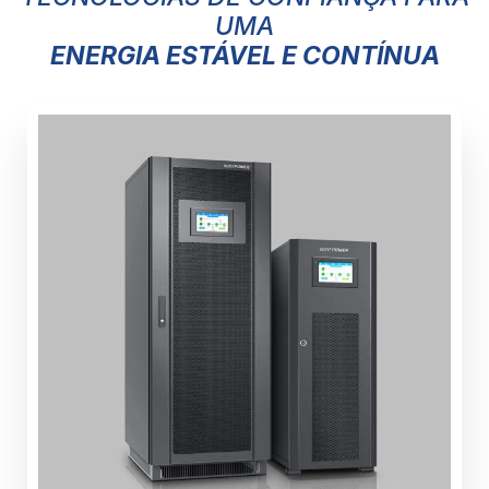
UMA
ENERGIA ESTÁVEL E CONTÍNUA
Necessárias
Esses cookies
não são
opcionais.
Eles são
necessários
para o
funcionamento
do site.
Estatisticas
Para que
possamos
melhorar a
funcionalidade