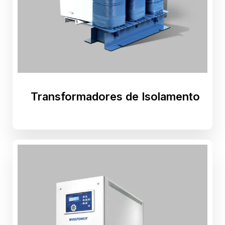
Ao compartilhar
os seus
interesses e
comportamento
ao visitar o
nosso site,
aumenta a
chance de ver
conteúdo e
ofertas
personalizadas.
Transformadores de Isolamento