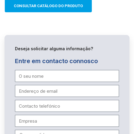
Ao compartilhar
os seus
CONSULTAR CATÁLOGO DO PRODUTO
interesses e
comportamento
ao visitar o
nosso site,
aumenta a
chance de ver
conteúdo e
ofertas
Deseja solicitar alguma informação?
personalizadas.
Entre em contacto connosco