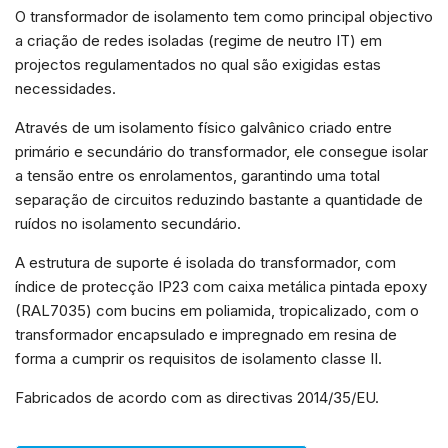
e estrutura do
O transformador de isolamento tem como principal objectivo
site, com
a criação de redes isoladas (regime de neutro IT) em
base na forma
de utilização
projectos regulamentados no qual são exigidas estas
do website.
necessidades.
Através de um isolamento físico galvânico criado entre
Experiência
primário e secundário do transformador, ele consegue isolar
Para que o
a tensão entre os enrolamentos, garantindo uma total
nosso site
funcione o
separação de circuitos reduzindo bastante a quantidade de
melhor
ruídos no isolamento secundário.
possível
durante a sua
A estrutura de suporte é isolada do transformador, com
visita. Se
recusar esses
índice de protecção IP23 com caixa metálica pintada epoxy
cookies,
(RAL7035) com bucins em poliamida, tropicalizado, com o
algumas
funcionalidades
transformador encapsulado e impregnado em resina de
desaparecerão
forma a cumprir os requisitos de isolamento classe II.
do site.
Fabricados de acordo com as directivas 2014/35/EU.
Marketing