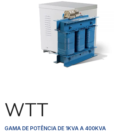
Necessárias
Esses cookies
não são
opcionais.
Eles são
necessários
para o
funcionamento
do site.
WTT
Estatisticas
Para que
possamos
GAMA DE POTÊNCIA DE 1KVA A 400KVA
melhorar a
funcionalidade