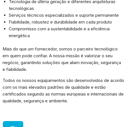
Tecnologia de última geração e diferentes arquiteturas
e estrutura do
site, com
tecnológicas
base na forma
Serviços técnicos especializados e suporte permanente
de utilização
Fiabilidade, robustez e durabilidade em cada produto
do website.
Compromisso com a sustentabilidade e a eficiência
energética
Experiência
Para que o
Mais do que um fornecedor, somos o parceiro tecnológico
nosso site
em quem pode confiar. A nossa missão é valorizar o seu
funcione o
melhor
negócio, garantindo soluções que aliam inovação, segurança
possível
e fiabilidade.
durante a sua
visita. Se
recusar esses
Todos os nossos equipamentos são desenvolvidos de acordo
cookies,
com os mais elevados padrões de qualidade e estão
algumas
certificados segundo as normas europeias e internacionais de
funcionalidades
desaparecerão
qualidade, segurança e ambiente.
do site.
Marketing