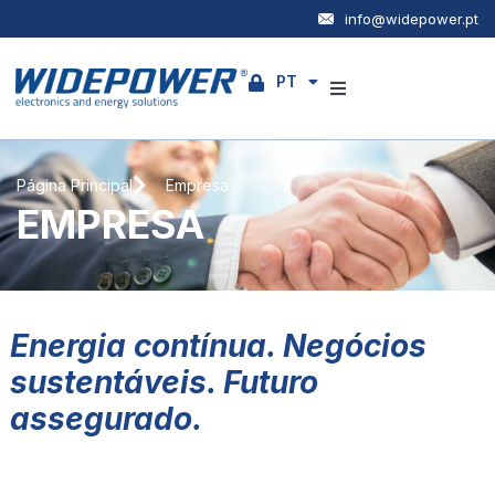
info@widepower.pt
PT
EN
Empresa
Página Principal
Empresa
Produtos
EMPRESA
Serviços
Notícias
Energia contínua. Negócios
Contactos
sustentáveis. Futuro
assegurado.