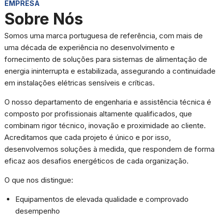
EMPRESA
Sobre Nós
Somos uma marca portuguesa de referência, com mais de
uma década de experiência no desenvolvimento e
fornecimento de soluções para sistemas de alimentação de
energia ininterrupta e estabilizada, assegurando a continuidade
em instalações elétricas sensíveis e críticas.
Necessárias
Esses cookies
não são
O nosso departamento de engenharia e assistência técnica é
opcionais.
composto por profissionais altamente qualificados, que
Eles são
combinam rigor técnico, inovação e proximidade ao cliente.
necessários
para o
Acreditamos que cada projeto é único e por isso,
funcionamento
desenvolvemos soluções à medida, que respondem de forma
do site.
eficaz aos desafios energéticos de cada organização.
O que nos distingue:
Estatisticas
Para que
Equipamentos de elevada qualidade e comprovado
possamos
melhorar a
desempenho
funcionalidade