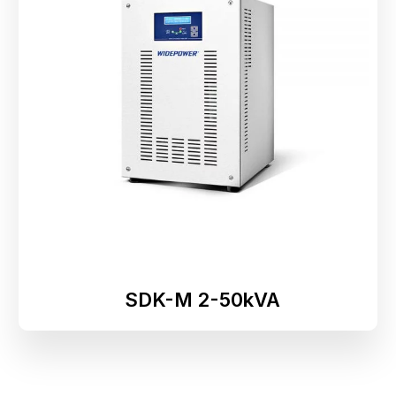
Necessárias
Esses cookies
não são
opcionais.
Eles são
necessários
para o
funcionamento
do site.
SDK-M 2-50kVA
Estatisticas
Para que
possamos
melhorar a
funcionalidade