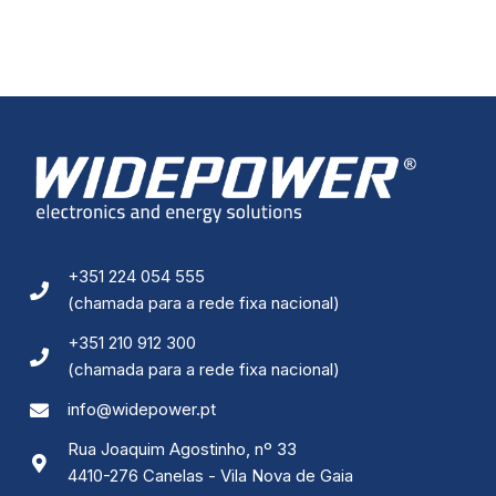
e estrutura do
site, com
base na forma
de utilização
do website.
Experiência
Para que o
nosso site
funcione o
melhor
possível
durante a sua
+351 224 054 555
visita. Se
(chamada para a rede fixa nacional)
recusar esses
cookies,
+351 210 912 300
algumas
funcionalidades
(chamada para a rede fixa nacional)
desaparecerão
do site.
info@widepower.pt
Rua Joaquim Agostinho, nº 33
4410-276 Canelas - Vila Nova de Gaia
Marketing