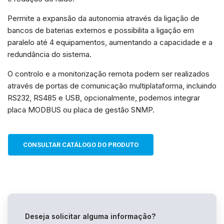
Ao compartilhar
os seus
interesses e
Permite a expansão da autonomia através da ligação de
comportamento
bancos de baterias externos e possibilita a ligação em
ao visitar o
paralelo até 4 equipamentos, aumentando a capacidade e a
nosso site,
aumenta a
redundância do sistema.
chance de ver
conteúdo e
O controlo e a monitorização remota podem ser realizados
ofertas
através de portas de comunicação multiplataforma, incluindo
personalizadas.
RS232, RS485 e USB, opcionalmente, podemos integrar
placa MODBUS ou placa de gestão SNMP.
CONSULTAR CATÁLOGO DO PRODUTO
Deseja solicitar alguma informação?