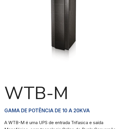
Necessárias
Esses cookies
não são
opcionais.
Eles são
necessários
para o
funcionamento
WTB-M
do site.
Estatisticas
GAMA DE POTÊNCIA DE 10 A 20KVA
Para que
possamos
A WTB-M é uma UPS de entrada Trifasica e saída
melhorar a
funcionalidade