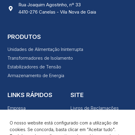
Rua Joaquim Agostinho, nº 33
4410-276 Canelas - Vila Nova de Gaia
PRODUTOS
Unidades de Alimentação Ininterrupta
Transformadores de Isolamento
Estabilizadores de Tensão
Armazenamento de Energia
LINKS RÁPIDOS
SITE
Empresa
Livros de Reclamações
Produtos
Política de Privacidade
O nosso website está configurado com a utilização de
Serviços
Termos de Utilização
cookies. Se concorda, basta clicar em "Aceitar tudo".
Notícias