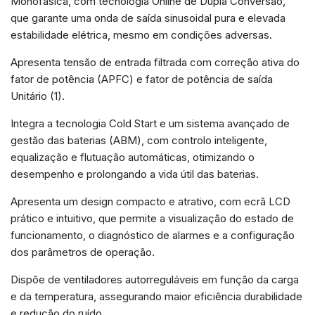
Monofásica, com tecnologia Online de Dupla Conversão,
e estrutura do
que garante uma onda de saída sinusoidal pura e elevada
site, com
base na forma
estabilidade elétrica, mesmo em condições adversas.
de utilização
do website.
Apresenta tensão de entrada filtrada com correção ativa do
fator de potência (APFC) e fator de potência de saída
Unitário (1).
Experiência
Para que o
Integra a tecnologia Cold Start e um sistema avançado de
nosso site
funcione o
gestão das baterias (ABM), com controlo inteligente,
melhor
equalização e flutuação automáticas, otimizando o
possível
desempenho e prolongando a vida útil das baterias.
durante a sua
visita. Se
recusar esses
Apresenta um design compacto e atrativo, com ecrã LCD
cookies,
prático e intuitivo, que permite a visualização do estado de
algumas
funcionalidades
funcionamento, o diagnóstico de alarmes e a configuração
desaparecerão
dos parâmetros de operação.
do site.
Dispõe de ventiladores autorreguláveis em função da carga
e da temperatura, assegurando maior eficiência durabilidade
Marketing
e redução do ruído.