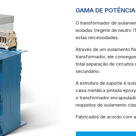
GAMA DE POTÊNCIA 
O transformador de isolamen
isoladas (regime de neutro 
estas necessidades.
Através de um isolamento fís
Necessárias
transformador, ele consegue 
Esses cookies
não são
total separação de circuitos
opcionais.
secundário.
Eles são
necessários
A estrutura de suporte é is
para o
funcionamento
caixa metálica pintada epox
do site.
o transformador encapsulado
requisitos de isolamento clas
Estatisticas
Fabricados de acordo com as
Para que
possamos
melhorar a
funcionalidade