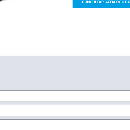
CONSULTAR CATÁLOGO D
e estrutura do
site, com
base na forma
de utilização
do website.
Experiência
Para que o
nosso site
funcione o
melhor
possível
durante a sua
visita. Se
recusar esses
cookies,
algumas
funcionalidades
desaparecerão
do site.
Marketing