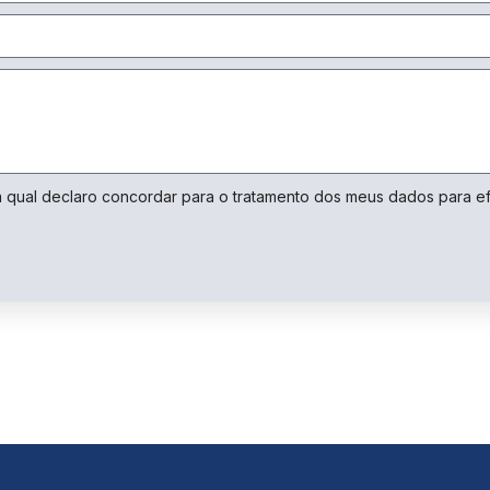
Ao compartilhar
os seus
interesses e
comportamento
ao visitar o
nosso site,
aumenta a
chance de ver
conteúdo e
ofertas
personalizadas.
a qual declaro concordar para o tratamento dos meus dados para e