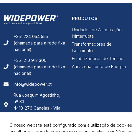
PRODUTOS
Unidades de Alimentação
Ininterrupta
+351 224 054 555
(chamada para a rede fixa
Transformadores de
nacional)
Isolamento
Estabilizadores de Tensão
+351 210 912 300
Armazenamento de Energia
(chamada para a rede fixa
nacional)
info@widepower.pt
Rua Joaquim Agostinho,
nº 33
4410-276 Canelas - Vila
Nova de Gaia
O nosso website está configurado com a utilização de cookies
escolher os tipos de cookies que deseja ao clicar em "Config