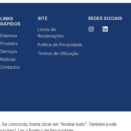
SITE
REDES SOCIAIS
LINKS
RÁPIDOS
Livros de
Empresa
Reclamações
Produtos
Política de Privacidade
Serviços
Termos de Utilização
Notícias
Contactos
. Se concorda, basta clicar em "Aceitar tudo". Também pode
urações".
Ler a Politíca de Privacidade