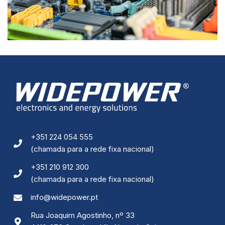
Ao compartilhar
os seus
interesses e
comportamento
ao visitar o
nosso site,
aumenta a
chance de ver
conteúdo e
ofertas
personalizadas.
+351 224 054 555
(chamada para a rede fixa nacional)
+351 210 912 300
(chamada para a rede fixa nacional)
info@widepower.pt
Rua Joaquim Agostinho, nº 33