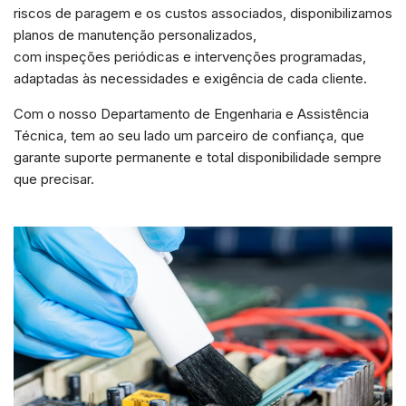
e estrutura do
riscos de paragem e os custos associados, disponibilizamos
site, com
planos de manutenção personalizados,
base na forma
com inspeções periódicas e intervenções programadas,
de utilização
do website.
adaptadas às necessidades e exigência de cada cliente.
Com o nosso Departamento de Engenharia e Assistência
Experiência
Técnica, tem ao seu lado um parceiro de confiança, que
Para que o
garante suporte permanente e total disponibilidade sempre
nosso site
que precisar.
funcione o
melhor
possível
durante a sua
visita. Se
recusar esses
cookies,
algumas
funcionalidades
desaparecerão
do site.
Marketing