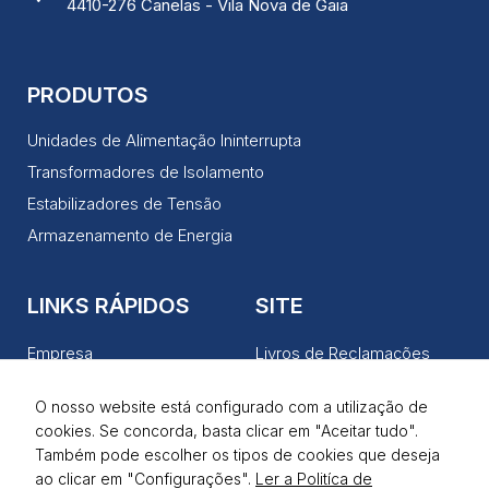
4410-276 Canelas - Vila Nova de Gaia
PRODUTOS
Unidades de Alimentação Ininterrupta
Transformadores de Isolamento
Estabilizadores de Tensão
Armazenamento de Energia
LINKS RÁPIDOS
SITE
Empresa
Livros de Reclamações
Produtos
Política de Privacidade
O nosso website está configurado com a utilização de
Serviços
Termos de Utilização
cookies. Se concorda, basta clicar em "Aceitar tudo".
Notícias
Também pode escolher os tipos de cookies que deseja
ao clicar em "Configurações".
Ler a Politíca de
Contactos