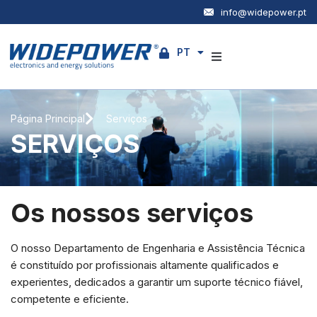
info@widepower.pt
PT
EN
Empresa
Página Principal
Serviços
Produtos
SERVIÇOS
Serviços
Notícias
Os nossos serviços
Contactos
O nosso Departamento de Engenharia e Assistência Técnica
é constituído por profissionais altamente qualificados e
experientes, dedicados a garantir um suporte técnico fiável,
competente e eficiente.