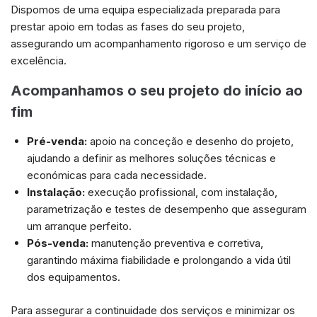
Dispomos de uma equipa especializada preparada para
prestar apoio em todas as fases do seu projeto,
assegurando um acompanhamento rigoroso e um serviço de
excelência.
Acompanhamos o seu projeto do início ao
fim
Necessárias
Esses cookies
Pré-venda:
apoio na conceção e desenho do projeto,
não são
ajudando a definir as melhores soluções técnicas e
opcionais.
Eles são
económicas para cada necessidade.
necessários
Instalação:
execução profissional, com instalação,
para o
funcionamento
parametrização e testes de desempenho que asseguram
do site.
um arranque perfeito.
Pós-venda:
manutenção preventiva e corretiva,
garantindo máxima fiabilidade e prolongando a vida útil
Estatisticas
dos equipamentos.
Para que
possamos
melhorar a
Para assegurar a continuidade dos serviços e minimizar os
funcionalidade