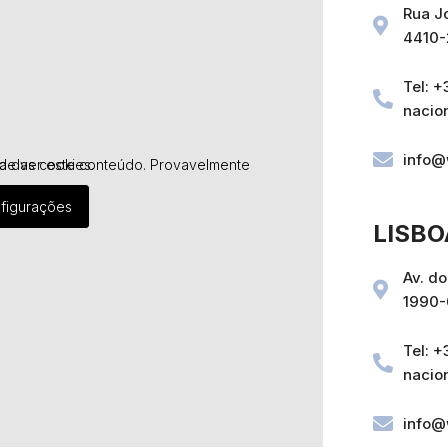
Rua J
4410-
Tel: 
nacio
info@
avelmente desligou a experiência das cookies.
Necessárias
Esses cookies
não são
nfigurações
opcionais.
LISBO
Eles são
necessários
para o
Av. do
funcionamento
1990-
do site.
Tel: 
Estatisticas
nacio
Para que
possamos
info@
melhorar a
funcionalidade