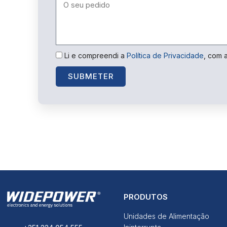
Li e compreendi a
Política de Privacidade
, com 
SUBMETER
PRODUTOS
Unidades de Alimentação