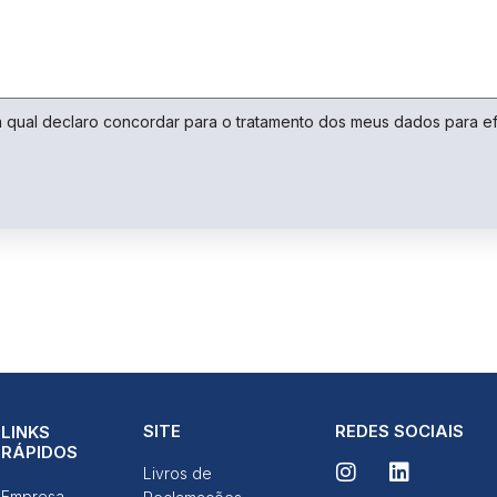
Ao compartilhar
os seus
interesses e
comportamento
ao visitar o
nosso site,
aumenta a
a qual declaro concordar para o tratamento dos meus dados para e
chance de ver
conteúdo e
ofertas
personalizadas.
SITE
REDES SOCIAIS
LINKS
RÁPIDOS
Livros de
Empresa