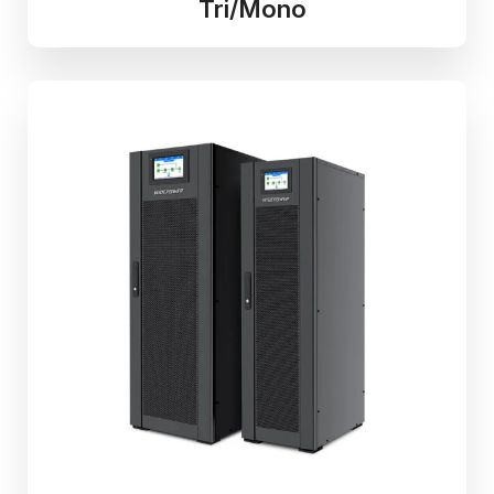
Ao compartilhar
Tri/Mono
os seus
interesses e
comportamento
ao visitar o
nosso site,
aumenta a
chance de ver
conteúdo e
ofertas
personalizadas.