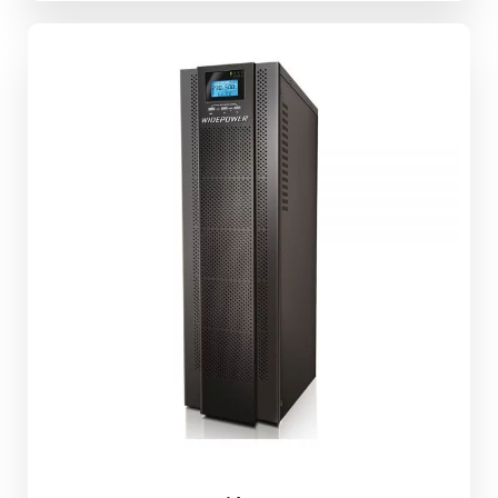
e estrutura do
site, com
base na forma
de utilização
do website.
Experiência
Para que o
nosso site
funcione o
melhor
possível
durante a sua
visita. Se
recusar esses
cookies,
algumas
funcionalidades
desaparecerão
do site.
Marketing