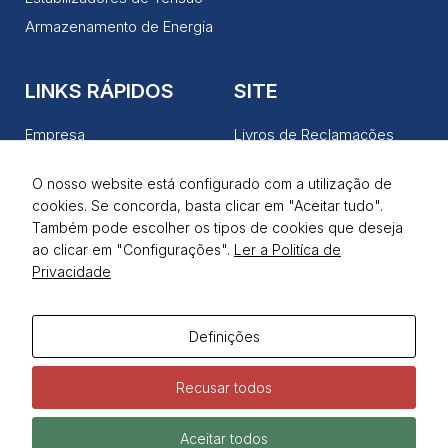
Armazenamento de Energia
LINKS RÁPIDOS
SITE
Empresa
Livros de Reclamações
Produtos
Política de Privacidade
O nosso website está configurado com a utilização de
Serviços
Termos de Utilização
cookies. Se concorda, basta clicar em "Aceitar tudo".
Notícias
Também pode escolher os tipos de cookies que deseja
ao clicar em "Configurações".
Ler a Politíca de
Contactos
Privacidade
REDES SOCIAIS
Definições
Recusar todos
Aceitar todos