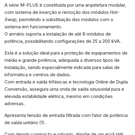
e estrutura do
A série M-PLUS é constituída por uma arquitetura modular,
site, com
com sistema de inserção e remoção dos módulos
Hot-
base na forma
de utilização
Swap
, permitindo a substituição dos módulos com o
do website.
sistema em funcionamento.
O armário suporta a instalação de até 8 módulos de
potência, possibilitando configurações de 25 a 200 kVA.
Experiência
Para que o
Esta é a solução ideal para a proteção de equipamentos de
nosso site
funcione o
média e grande potência, adequada a diversos tipos de
melhor
instalação, sendo especialmente indicada para salas de
possível
informática e centros de dados.
durante a sua
visita. Se
Com entrada e saída trifásicas e tecnologia Online de Dupla
recusar esses
Conversão, assegura uma onda de saída sinusoidal pura e
cookies,
algumas
elevada estabilidade elétrica, mesmo em condições
funcionalidades
adversas.
desaparecerão
do site.
Apresenta tensão de entrada filtrada com fator de potência
de saída unitário (1).
Marketing
Com design compacto e robusto, dispõe de um ecrã tátil