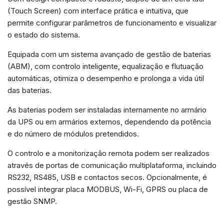
Ao compartilhar
os seus
(Touch Screen) com interface prática e intuitiva, que
interesses e
permite configurar parâmetros de funcionamento e visualizar
comportamento
o estado do sistema.
ao visitar o
nosso site,
aumenta a
Equipada com um sistema avançado de gestão de baterias
chance de ver
(ABM), com controlo inteligente, equalização e flutuação
conteúdo e
ofertas
automáticas, otimiza o desempenho e prolonga a vida útil
personalizadas.
das baterias.
As baterias podem ser instaladas internamente no armário
da UPS ou em armários externos, dependendo da potência
e do número de módulos pretendidos.
O controlo e a monitorização remota podem ser realizados
através de portas de comunicação multiplataforma, incluindo
RS232, RS485, USB e contactos secos. Opcionalmente, é
possível integrar placa MODBUS, Wi-Fi, GPRS ou placa de
gestão SNMP.