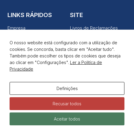
LINKS RÁPIDOS
SITE
Empresa
Livros de Reclamações
Produtos
Política de Privacidade
O nosso website está configurado com a utilização de
Serviços
Termos de Utilização
cookies. Se concorda, basta clicar em "Aceitar tudo".
Notícias
Também pode escolher os tipos de cookies que deseja
ao clicar em "Configurações".
Ler a Politíca de
Contactos
Privacidade
REDES SOCIAIS
Definições
Recusar todos
Aceitar todos
Todos os direitos reservados © Widepower | Desenvolvido pela
Samsys