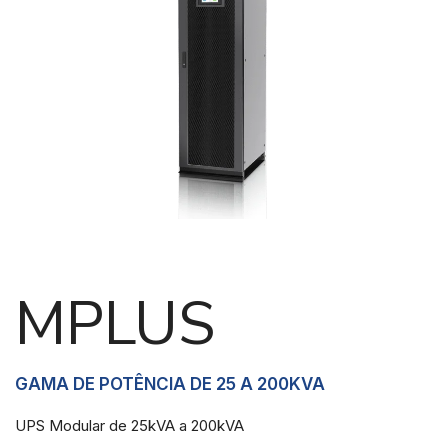
Necessárias
Esses cookies
não são
opcionais.
Eles são
necessários
para o
funcionamento
MPLUS
do site.
Estatisticas
GAMA DE POTÊNCIA DE 25 A 200KVA
Para que
possamos
UPS Modular de 25kVA a 200kVA
melhorar a
funcionalidade