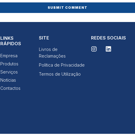
Ao compartilhar
os seus
interesses e
comportamento
ao visitar o
nosso site,
aumenta a
chance de ver
SITE
REDES SOCIAIS
LINKS
conteúdo e
RÁPIDOS
ofertas
Livros de
personalizadas.
Empresa
Reclamações
Produtos
Política de Privacidade
Serviços
Termos de Utilização
Notícias
Contactos