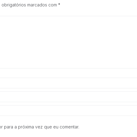
e estrutura do
 obrigatórios marcados com
*
site, com
base na forma
de utilização
do website.
Experiência
Para que o
nosso site
funcione o
melhor
possível
durante a sua
visita. Se
recusar esses
cookies,
algumas
funcionalidades
desaparecerão
do site.
r para a próxima vez que eu comentar.
Marketing