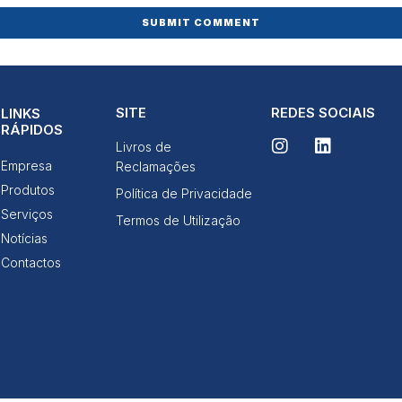
Ao compartilhar
os seus
interesses e
comportamento
ao visitar o
nosso site,
aumenta a
chance de ver
SITE
REDES SOCIAIS
LINKS
conteúdo e
RÁPIDOS
ofertas
Livros de
personalizadas.
Empresa
Reclamações
Produtos
Política de Privacidade
Serviços
Termos de Utilização
Notícias
Contactos