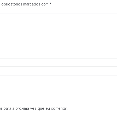
e estrutura do
 obrigatórios marcados com
*
site, com
base na forma
de utilização
do website.
Experiência
Para que o
nosso site
funcione o
melhor
possível
durante a sua
visita. Se
recusar esses
cookies,
algumas
funcionalidades
desaparecerão
do site.
r para a próxima vez que eu comentar.
Marketing