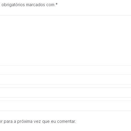
e estrutura do
 obrigatórios marcados com
*
site, com
base na forma
de utilização
do website.
Experiência
Para que o
nosso site
funcione o
melhor
possível
durante a sua
visita. Se
recusar esses
cookies,
algumas
funcionalidades
desaparecerão
do site.
r para a próxima vez que eu comentar.
Marketing