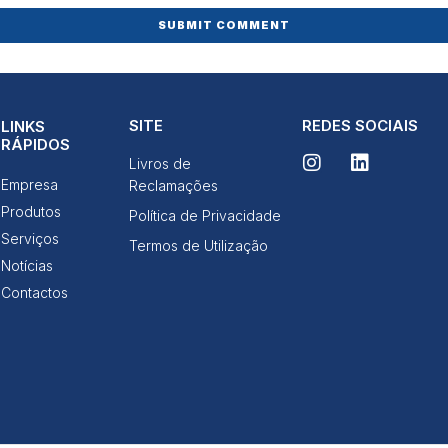
Ao compartilhar
os seus
interesses e
comportamento
ao visitar o
nosso site,
aumenta a
chance de ver
SITE
REDES SOCIAIS
LINKS
conteúdo e
RÁPIDOS
ofertas
Livros de
personalizadas.
Empresa
Reclamações
Produtos
Política de Privacidade
Serviços
Termos de Utilização
Notícias
Contactos