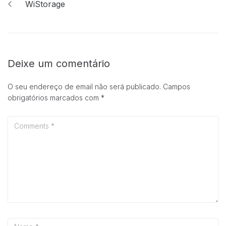
WiStorage
Deixe um comentário
Necessárias
O seu endereço de email não será publicado.
Campos
Esses cookies
obrigatórios marcados com
*
não são
opcionais.
Eles são
necessários
para o
funcionamento
do site.
Estatisticas
Para que
possamos
melhorar a
funcionalidade