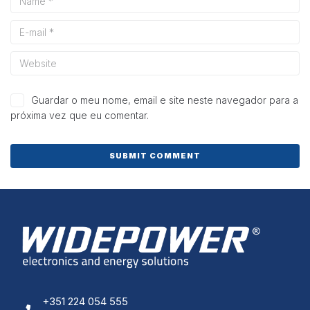
e estrutura do
site, com
base na forma
de utilização
do website.
Experiência
Guardar o meu nome, email e site neste navegador para a
Para que o
próxima vez que eu comentar.
nosso site
funcione o
melhor
possível
durante a sua
visita. Se
recusar esses
cookies,
algumas
funcionalidades
desaparecerão
do site.
Marketing
+351 224 054 555