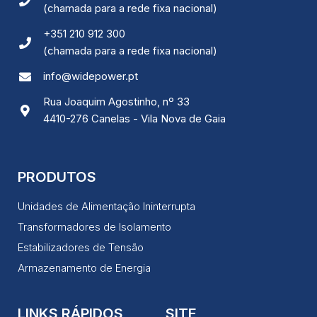
Ao compartilhar
(chamada para a rede fixa nacional)
os seus
interesses e
+351 210 912 300
comportamento
ao visitar o
(chamada para a rede fixa nacional)
nosso site,
aumenta a
info@widepower.pt
chance de ver
conteúdo e
Rua Joaquim Agostinho, nº 33
ofertas
4410-276 Canelas - Vila Nova de Gaia
personalizadas.
PRODUTOS
Unidades de Alimentação Ininterrupta
Transformadores de Isolamento
Estabilizadores de Tensão
Armazenamento de Energia
LINKS RÁPIDOS
SITE