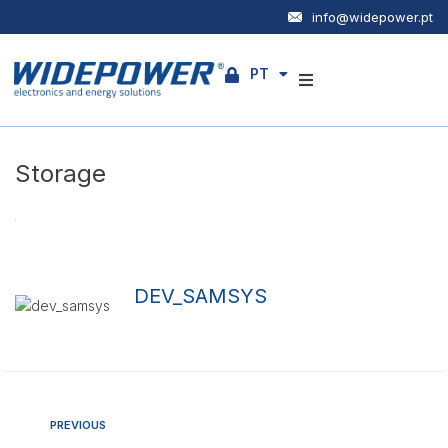
info@widepower.pt
PT
EN
Empresa
Storage
Produtos
Serviços
Notícias
DEV_SAMSYS
Contactos
PREVIOUS