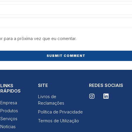
e estrutura do
site, com
base na forma
de utilização
do website.
r para a próxima vez que eu comentar.
Experiência
Para que o
nosso site
funcione o
melhor
possível
durante a sua
visita. Se
recusar esses
SITE
REDES SOCIAIS
LINKS
cookies,
RÁPIDOS
algumas
Livros de
funcionalidades
Empresa
desaparecerão
Reclamações
do site.
Produtos
Política de Privacidade
Serviços
Termos de Utilização
Notícias
Marketing