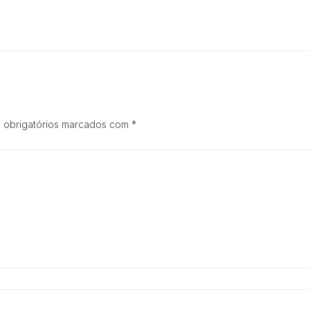
Necessárias
 obrigatórios marcados com
*
Esses cookies
não são
opcionais.
Eles são
necessários
para o
funcionamento
do site.
Estatisticas
Para que
possamos
melhorar a
funcionalidade