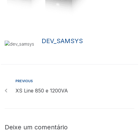
DEV_SAMSYS
Necessárias
Esses cookies
não são
opcionais.
Eles são
necessários
PREVIOUS
para o
XS Line 850 e 1200VA
funcionamento
do site.
Estatisticas
Para que
Deixe um comentário
possamos
melhorar a
funcionalidade