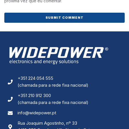
Ao compartilhar
próxima vez que eu comentar.
os seus
interesses e
comportamento
ao visitar o
nosso site,
aumenta a
chance de ver
conteúdo e
ofertas
personalizadas.
+351 224 054 555
(chamada para a rede fixa nacional)
+351 210 912 300
(chamada para a rede fixa nacional)
info@widepower.pt
Rua Joaquim Agostinho, nº 33