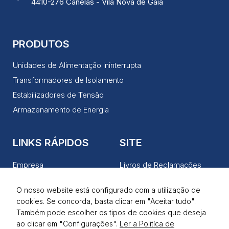
4410-276 Canelas - Vila Nova de Gaia
PRODUTOS
Unidades de Alimentação Ininterrupta
Transformadores de Isolamento
Estabilizadores de Tensão
Armazenamento de Energia
LINKS RÁPIDOS
SITE
Empresa
Livros de Reclamações
Produtos
Política de Privacidade
O nosso website está configurado com a utilização de
Serviços
Termos de Utilização
cookies. Se concorda, basta clicar em "Aceitar tudo".
Notícias
Também pode escolher os tipos de cookies que deseja
ao clicar em "Configurações".
Ler a Politíca de
Contactos