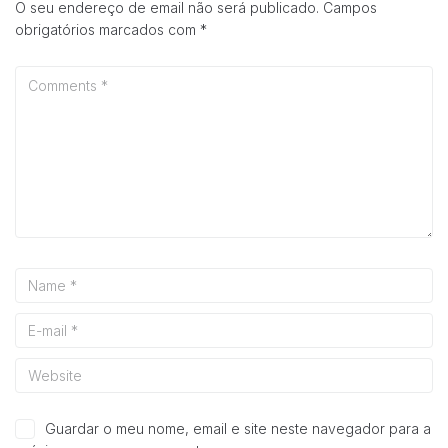
O seu endereço de email não será publicado.
Campos
e estrutura do
site, com
obrigatórios marcados com
*
base na forma
de utilização
do website.
Experiência
Para que o
nosso site
funcione o
melhor
possível
durante a sua
visita. Se
recusar esses
cookies,
algumas
funcionalidades
desaparecerão
do site.
Guardar o meu nome, email e site neste navegador para a
Marketing