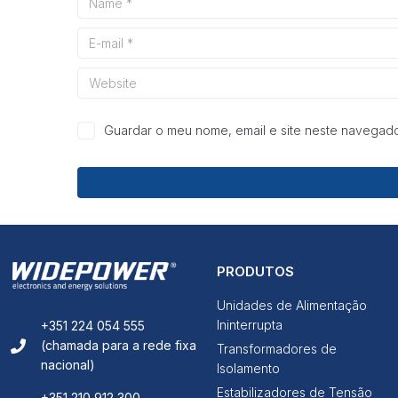
Guardar o meu nome, email e site neste navegado
PRODUTOS
Unidades de Alimentação
Ininterrupta
+351 224 054 555
(chamada para a rede fixa
Transformadores de
nacional)
Isolamento
Estabilizadores de Tensão
+351 210 912 300