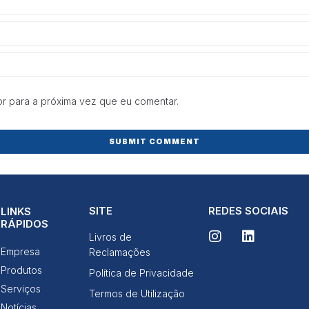
e estrutura do
site, com
base na forma
de utilização
do website.
Experiência
r para a próxima vez que eu comentar.
Para que o
nosso site
funcione o
melhor
possível
durante a sua
visita. Se
recusar esses
cookies,
SITE
REDES SOCIAIS
LINKS
algumas
RÁPIDOS
funcionalidades
Livros de
desaparecerão
Empresa
Reclamações
do site.
Produtos
Política de Privacidade
Serviços
Termos de Utilização
Marketing
Notícias