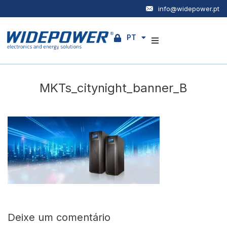
info@widepower.pt
PT
EN
Empresa
MKTs_citynight_banner_B
Produtos
Serviços
Notícias
Contactos
Deixe um comentário