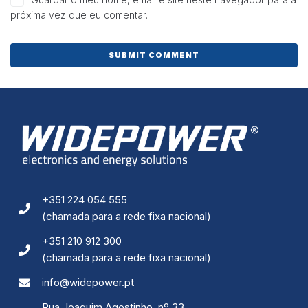
e estrutura do
próxima vez que eu comentar.
site, com
base na forma
de utilização
do website.
Experiência
Para que o
nosso site
funcione o
melhor
possível
durante a sua
visita. Se
recusar esses
+351 224 054 555
cookies,
(chamada para a rede fixa nacional)
algumas
funcionalidades
desaparecerão
+351 210 912 300
do site.
(chamada para a rede fixa nacional)
info@widepower.pt
Marketing
Rua Joaquim Agostinho, nº 33