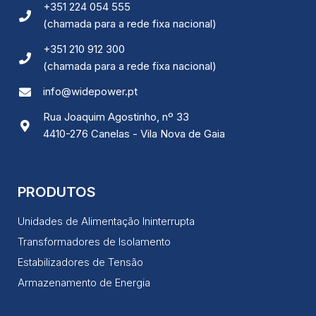
Ao compartilhar
+351 224 054 555
os seus
(chamada para a rede fixa nacional)
interesses e
comportamento
+351 210 912 300
ao visitar o
nosso site,
(chamada para a rede fixa nacional)
aumenta a
chance de ver
info@widepower.pt
conteúdo e
ofertas
Rua Joaquim Agostinho, nº 33
personalizadas.
4410-276 Canelas - Vila Nova de Gaia
PRODUTOS
Unidades de Alimentação Ininterrupta
Transformadores de Isolamento
Estabilizadores de Tensão
Armazenamento de Energia