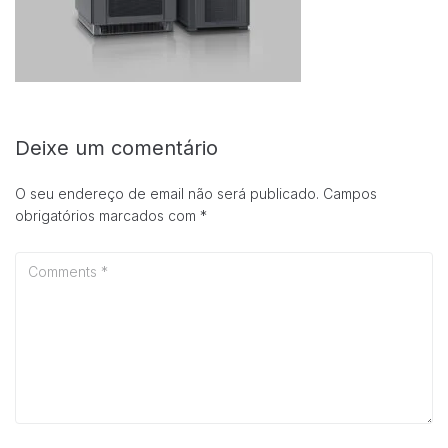
Deixe um comentário
Necessárias
Esses cookies
O seu endereço de email não será publicado.
Campos
não são
obrigatórios marcados com
*
opcionais.
Eles são
necessários
para o
funcionamento
do site.
Estatisticas
Para que
possamos
melhorar a
funcionalidade