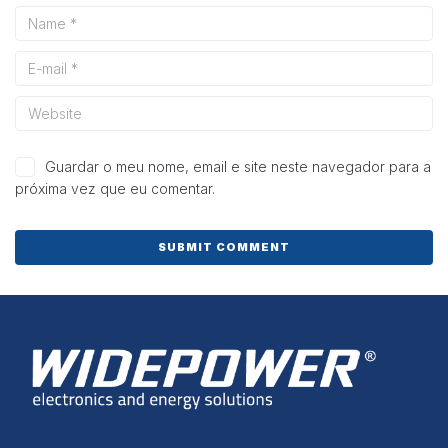
e estrutura do
site, com
base na forma
de utilização
do website.
Experiência
Para que o
Guardar o meu nome, email e site neste navegador para a
nosso site
próxima vez que eu comentar.
funcione o
melhor
possível
durante a sua
visita. Se
recusar esses
cookies,
algumas
funcionalidades
desaparecerão
do site.
Marketing