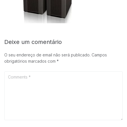
Deixe um comentário
Necessárias
Esses cookies
O seu endereço de email não será publicado.
Campos
não são
obrigatórios marcados com
*
opcionais.
Eles são
necessários
para o
funcionamento
do site.
Estatisticas
Para que
possamos
melhorar a
funcionalidade