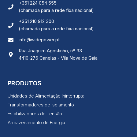
Ao compartilhar
+351 224 054 555
os seus
(chamada para a rede fixa nacional)
interesses e
comportamento
+351 210 912 300
ao visitar o
nosso site,
(chamada para a rede fixa nacional)
aumenta a
chance de ver
info@widepower.pt
conteúdo e
ofertas
Rua Joaquim Agostinho, nº 33
personalizadas.
4410-276 Canelas - Vila Nova de Gaia
PRODUTOS
Unidades de Alimentação Ininterrupta
Transformadores de Isolamento
Estabilizadores de Tensão
Armazenamento de Energia