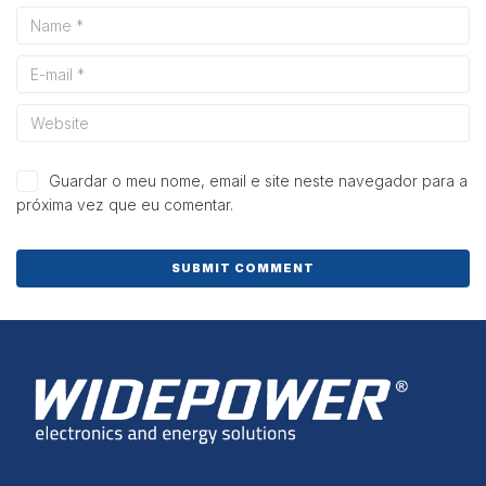
e estrutura do
site, com
base na forma
de utilização
do website.
Experiência
Para que o
Guardar o meu nome, email e site neste navegador para a
nosso site
próxima vez que eu comentar.
funcione o
melhor
possível
durante a sua
visita. Se
recusar esses
cookies,
algumas
funcionalidades
desaparecerão
do site.
Marketing