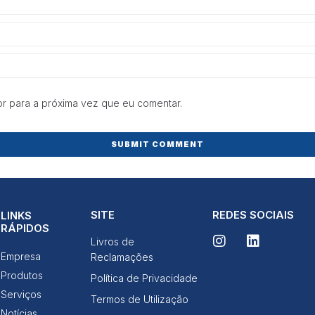
e estrutura do
site, com
base na forma
de utilização
do website.
Experiência
r para a próxima vez que eu comentar.
Para que o
nosso site
funcione o
melhor
possível
durante a sua
visita. Se
recusar esses
cookies,
SITE
REDES SOCIAIS
LINKS
algumas
RÁPIDOS
funcionalidades
Livros de
desaparecerão
Empresa
Reclamações
do site.
Produtos
Política de Privacidade
Serviços
Termos de Utilização
Marketing
Notícias