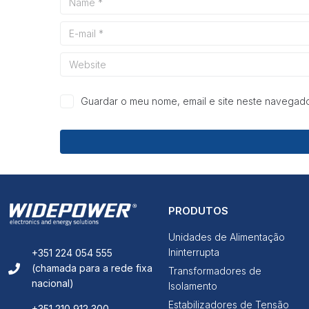
Guardar o meu nome, email e site neste navegado
PRODUTOS
Unidades de Alimentação
Ininterrupta
+351 224 054 555
(chamada para a rede fixa
Transformadores de
nacional)
Isolamento
Estabilizadores de Tensão
+351 210 912 300