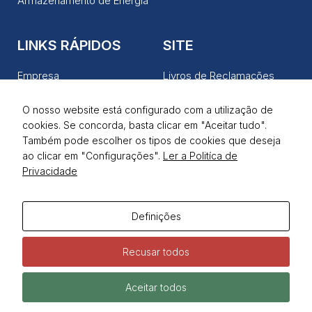
Armazenamento de Energia
LINKS RÁPIDOS
SITE
Empresa
Livros de Reclamações
Produtos
Política de Privacidade
O nosso website está configurado com a utilização de
Serviços
Termos de Utilização
cookies. Se concorda, basta clicar em "Aceitar tudo".
Notícias
Também pode escolher os tipos de cookies que deseja
ao clicar em "Configurações".
Ler a Politíca de
Contactos
Privacidade
REDES SOCIAIS
Definições
Recusar todos
Aceitar todos
Todos os direitos reservados © Widepower | Desenvolvido pela
Samsys