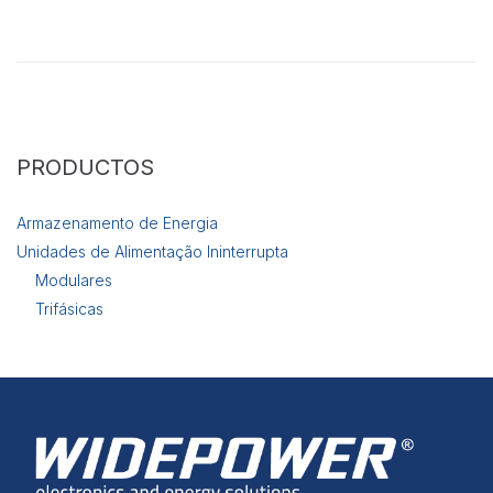
e estrutura do
site, com
base na forma
de utilização
do website.
Experiência
PRODUCTOS
Para que o
nosso site
funcione o
Armazenamento de Energia
melhor
Unidades de Alimentação Ininterrupta
possível
durante a sua
Modulares
visita. Se
Trifásicas
recusar esses
cookies,
algumas
funcionalidades
desaparecerão
do site.
Marketing