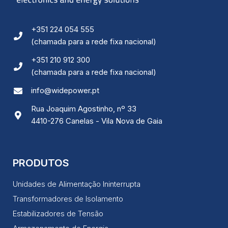
Ao compartilhar
os seus
interesses e
comportamento
+351 224 054 555
ao visitar o
(chamada para a rede fixa nacional)
nosso site,
aumenta a
+351 210 912 300
chance de ver
conteúdo e
(chamada para a rede fixa nacional)
ofertas
personalizadas.
info@widepower.pt
Rua Joaquim Agostinho, nº 33
4410-276 Canelas - Vila Nova de Gaia
PRODUTOS
Unidades de Alimentação Ininterrupta
Transformadores de Isolamento
Estabilizadores de Tensão