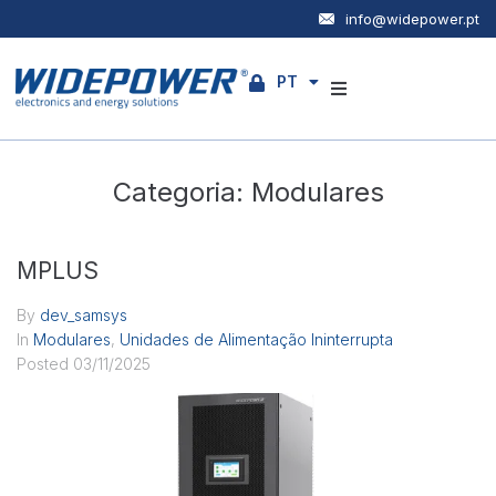
info@widepower.pt
PT
EN
Empresa
Categoria:
Modulares
Produtos
Serviços
MPLUS
Notícias
By
dev_samsys
In
Modulares
,
Unidades de Alimentação Ininterrupta
Posted
03/11/2025
Contactos