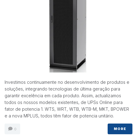
Necessárias
Esses cookies
não são
opcionais.
Eles são
necessários
Investimos continuamente no desenvolvimento de produtos e
para o
soluções, integrando tecnologias de última geração para
funcionamento
do site.
garantir excelência em cada produto. Assim, actualizamos
todos os nossos modelos existentes, de UPSs Online para
fator de potencia 1. WTS, WRT, WTB, WTB-M, MKT, BPOWER
Estatisticas
e a nova MPLUS, todos têm fator de potencia unitário.
Para que
possamos
MORE
0
melhorar a
funcionalidade