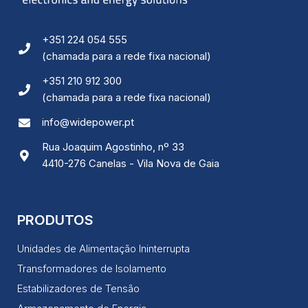
Ao compartilhar
os seus
interesses e
comportamento
+351 224 054 555
ao visitar o
(chamada para a rede fixa nacional)
nosso site,
aumenta a
+351 210 912 300
chance de ver
conteúdo e
(chamada para a rede fixa nacional)
ofertas
personalizadas.
info@widepower.pt
Rua Joaquim Agostinho, nº 33
4410-276 Canelas - Vila Nova de Gaia
PRODUTOS
Unidades de Alimentação Ininterrupta
Transformadores de Isolamento
Estabilizadores de Tensão