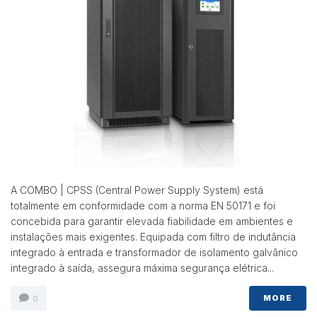
Necessárias
Esses cookies
não são
opcionais.
Eles são
necessários
A COMBO | CPSS (Central Power Supply System) está
para o
totalmente em conformidade com a norma EN 50171 e foi
funcionamento
do site.
concebida para garantir elevada fiabilidade em ambientes e
instalações mais exigentes. Equipada com filtro de indutância
integrado à entrada e transformador de isolamento galvânico
Estatisticas
integrado à saída, assegura máxima segurança elétrica...
Para que
possamos
MORE
0
melhorar a
funcionalidade