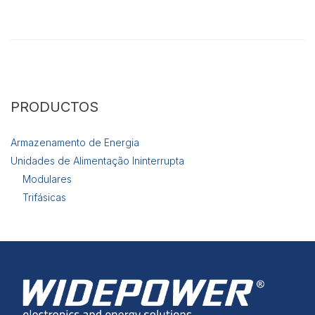
e estrutura do
site, com
base na forma
de utilização
do website.
Experiência
PRODUCTOS
Para que o
nosso site
funcione o
Armazenamento de Energia
melhor
Unidades de Alimentação Ininterrupta
possível
durante a sua
Modulares
visita. Se
Trifásicas
recusar esses
cookies,
algumas
funcionalidades
desaparecerão
do site.
Marketing