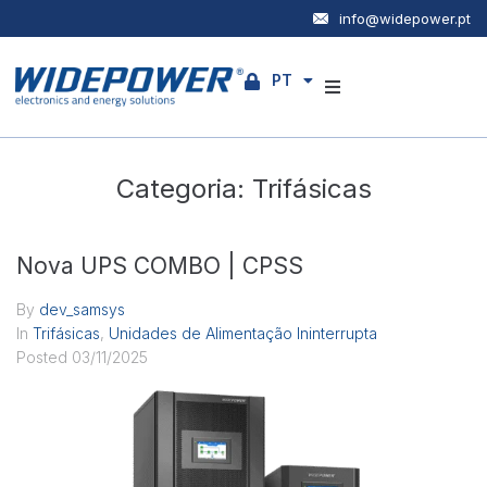
info@widepower.pt
PT
EN
Empresa
Categoria:
Trifásicas
Produtos
Serviços
Nova UPS COMBO | CPSS
Notícias
By
dev_samsys
In
Trifásicas
,
Unidades de Alimentação Ininterrupta
Posted
03/11/2025
Contactos