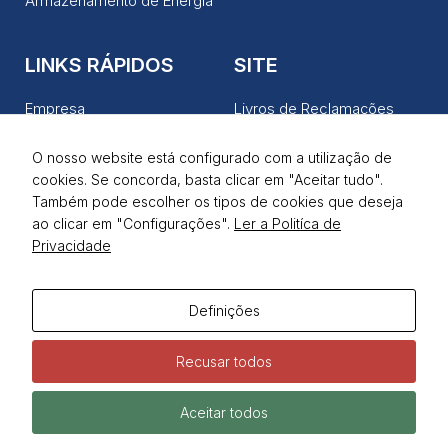
Armazenamento de Energia
LINKS RÁPIDOS
SITE
Empresa
Livros de Reclamações
Produtos
Política de Privacidade
O nosso website está configurado com a utilização de
Serviços
Termos de Utilização
cookies. Se concorda, basta clicar em "Aceitar tudo".
Notícias
Também pode escolher os tipos de cookies que deseja
ao clicar em "Configurações".
Ler a Politíca de
Contactos
Privacidade
REDES SOCIAIS
Definições
Recusar todos
Aceitar todos
Todos os direitos reservados © Widepower | Desenvolvido pela
Samsys